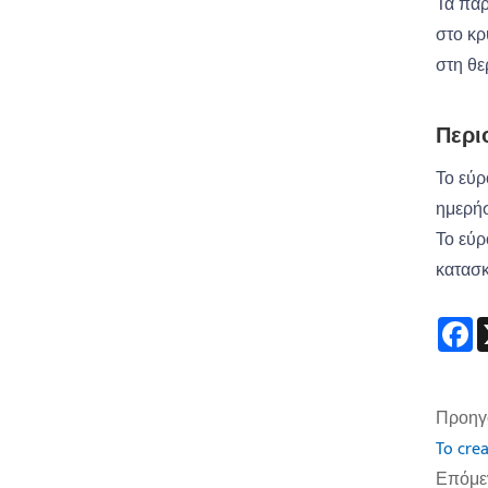
Τα παρ
στο κρ
στη θε
Περι
Το εύρ
ημερήσ
Το εύρ
κατασ
F
Προηγ
To cre
Επόμεν