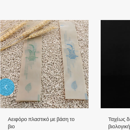

Αειφόρο πλαστικό με βάση το
Ταχέως δ
βιο
βιολογικ