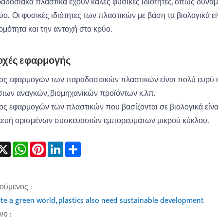
αδοσιακά πλαστικά έχουν καλές φυσικές ιδιότητες, όπως δύναμ
ύο. ‌ Οι φυσικές ιδιότητες των πλαστικών με βάση τα βιολογικά 
ρμότητα και την αντοχή στο κρύο.
οχές εφαρμογής
ος εφαρμογών των παραδοσιακών πλαστικών είναι πολύ ευρύ 
ιων αναγκών, βιομηχανικών προϊόντων κ.λπ.
ος εφαρμογών των πλαστικών που βασίζονται σε βιολογικά είναι
κευή ορισμένων συσκευασιών εμπορευμάτων μικρού κύκλου.
acebook
X
WhatsApp
Pinterest
LinkedIn
Share
ούμενος :
ate a green world, plastics also need sustainable development
ο :