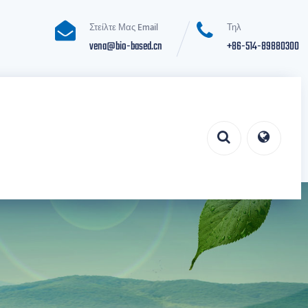
Στείλτε Μας Email
Τηλ
vena@bio-based.cn
+86-514-89880300