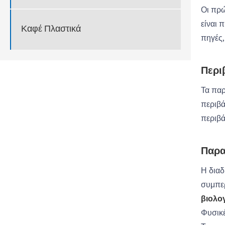
Οι πρώ
είναι 
Καφέ Πλαστικά
πηγές,
Περι
Τα παρ
περιβά
περιβάλ
Παρα
Η διαδ
συμπερ
βιολο
Φυσικέ