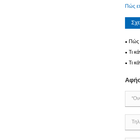
Πώς επ
Σχε
Πώς 
μέλλον
Τι κ
υλικών
Τι κά
βιώσιμ
Αφήσ